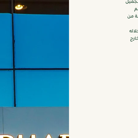
تجميل
م
ة من
لاله
ارج