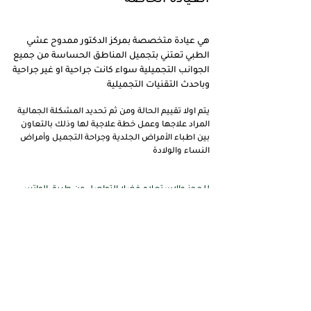
هي عيادة متخصصة بمركز الدكتور ممدوح عشي
الطبي تعتني بتجميل المناطق الحساسة من جميع
الجوانب التجميلية سواء كانت جراحية او غير جراحية
وباحدث التقنيات التجميلية
يتم اولا تقييم الحالة ومن ثم تحديد المشكلة الجمالية
المراد علاجها وعمل خطة علاجية لها وذلك بالتعاون
بين اطباء الأمراض الجلدية وجراحة التجميل وأمراض
النساء والولادة
للحجز والاستعلام فضلا التواصل عن طريق الواتس
اب
0558699561
اضغط هنا للوصول السريع إلى المحادثة