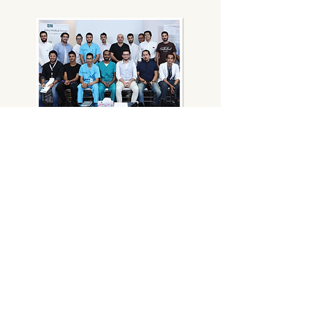
كيف أصبح جراح تجميل؟
المرأة و المرآة مع د. ماجد عشي