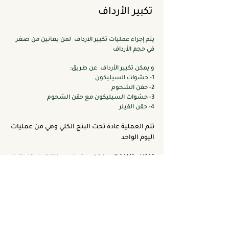
تكبير الأرداف
يتم إجراء عمليات تكبير الارداف لمن يعانين من صغر
في حجم الأرداف
و يمكن تكبير الأرداف عن طريق:
١- حشوات السيليكون
٢- حقن الشحوم
٣- حشوات السيليكون مع حقن الشحوم
٤- حقن الفيلر
تتم العملية عادة تحت البنج الكلي وهي من عمليات
اليوم الواحد
تختلف تكلفة العمليات
و
يتم تحديد التكاليف النهائية
بعد الفحص وتحديد المشكلة والتقنية المستخدمة
ونوع البنج
والمستشفى الذي تتم فيه العملية
حيث
نقوم باجراء هذه العمليات في عدة مستشفيات
بمدينة جدة وهي :
مستشفى هالة عيسى بن لادن
مستشفى الدكتور سمير عباس