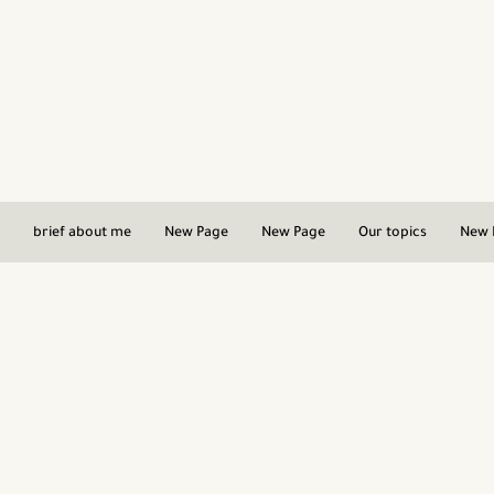
brief about me
New Page
New Page
Our topics
New 