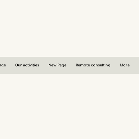
age
Our activities
New Page
Remote consulting
More