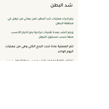
شـد البطن
يتم إجراء عمليات شد البطن لمن يعاني من ترهل في
منطقة البطن
ويتم الشد بعدة تقنيات جراحية يتم اختيار الأنسب
منها حسب مستوى الترهل
تتم العملية عادة تحت البنج الكلي وهي من عمليات
اليوم الواحد
تختلف تكلفة عمليات الشد حسب درجة الترهل
و
يتم
تحديد التكاليف النهائية بعد الفحص وتحديد
المشكلة والتقنية المستخدمة ونوع البنج
والمستشفى الذي تتم فيه العملية
حيث نقوم باجراء
هذه العمليات في عدة مستشفيات بمدينة جدة وهي :
مستشفى هالة عيسى بن لادن
مستشفى الدكتور سمير عباس
تنبيه : تحدد التكلفة النهائية حسب الحالة بعد
الفحص